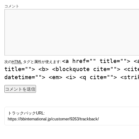
コメント
<a href="" title=""> <
次の
HTML
タグと属性が使えます:
title=""> <b> <blockquote cite=""> <cit
datetime=""> <em> <i> <q cite=""> <stri
トラックバックURL:
https://bbinternational.jp/customer/9263/trackback/