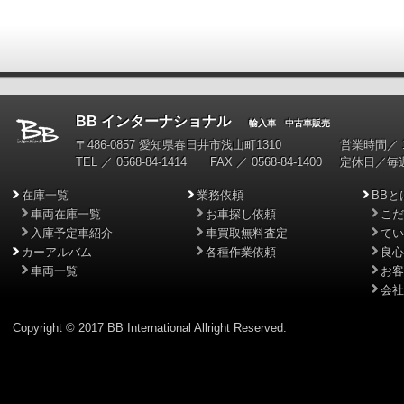
BB インターナショナル
輸入車 中古車販売
〒486-0857 愛知県春日井市浅山町1310
営業時間／ 10
TEL ／ 0568-84-1414 FAX ／ 0568-84-1400
定休日／毎
在庫一覧
業務依頼
BBと
車両在庫一覧
お車探し依頼
こだ
入庫予定車紹介
車買取無料査定
てい
カーアルバム
各種作業依頼
良心
車両一覧
お客
会社
Copyright © 2017 BB International Allright Reserved.