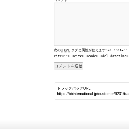
次の
HTML
タグと属性が使えます:
<a href=""
cite=""> <cite> <code> <del datetime=
トラックバックURL:
https://bbinternational.jp/customer/9231/tr