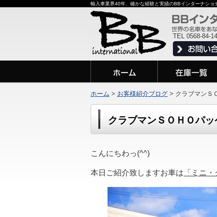
輸入車業界40年、確かな経験と実績のBBインターナシ
TEL 0568-84-1
ホーム
>
お客様紹介ブログ
>
クラブマンＳ
クラブマンＳＯＨＯパッ
こんにちわっ(^^)
本日ご紹介致しますお車は
「ミニ・