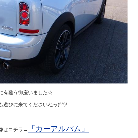
に有難う御座いました☆
びに来てくださいねっ(^^)/
「カーアルバム」
像はコチラ→