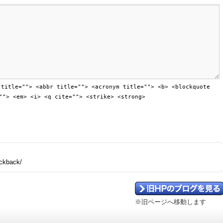
 title=""> <abbr title=""> <acronym title=""> <b> <blockquote
""> <em> <i> <q cite=""> <strike> <strong>
ackback/
※旧ページへ移動します