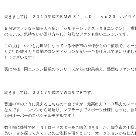
続きましては、２０１０年式のＢＭＷ Ｚ４、ｓＤｒｉｖｅ２３ｉハイラ
ＢＭＷファンなら知る人も多い「シルキーシックス（直６エンジン）」搭
のモデル。気持ちいい回り方をし、熱烈なファンも多いエンジンです。
この度は、いつもお世話になっている小牧市のＭ様からのご依頼で、オー
り走行距離４万キロ弱のコンディションが良い一台を仕入れてまいりまし
とうございます！
実はＭ様、同エンジン搭載の５シリーズからのお乗換え。熱烈なファンなお
続きましては。２０１７年式のＶＷゴルフＲです。
普通の車のように見えるこちらの一台ですが、最高出力３１０馬力のスー
なんです。エンジンから足廻り、マフラーまでスポーツ仕様になった、新
万円オーバーのスペシャルモデルです！
数年前に弊社でＭＩＮＩロードスターをご購入頂きました、知立市のＩ様
良い一台を探してきて」とのご依頼を頂きまして、オークションから仕入