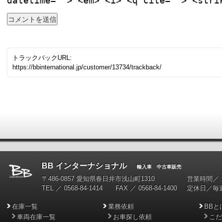
datetime=""> <em> <i> <q cite=""> <stri
トラックバックURL:
https://bbinternational.jp/customer/13734/trackback/
BB インターナショナル
輸入車 中古車販売
〒486-0857 愛知県春日井市浅山町1310
営業時間／ 10
TEL ／ 0568-84-1414 FAX ／ 0568-84-1400
定休日／毎
在庫一覧
業務依頼
BBと
車両在庫一覧
お車探し依頼
こだ