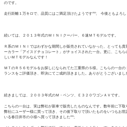
のです。
走行距離１万キロで、品質にはご満足頂けたようです^^; 今後ともよろ
続いては、２０１３年式のＭＩＮＩクーパー、６速ＭＴモデルです。
Ｒ系のＭＩＮＩではわずかな期間しか販売されていなかった、とっても貴
ーカラー「アイスドチョコレート」がチョイスされた一台。更に、こちら
しいＭＴモデルなんです！
ＭＴのＲ５６モデルをお探しになられてた三重県のＳ様。こちらの一台の
ランスをご評価頂き、即決にてご成約頂きました。ありがとうございましたm
続きましては、２００３年式のＭ・ベンツ、Ｅ３２０ワゴンＡＶです。
こちらの一台は、実は弊社が新車で販売したものなんです。数年前に下取
弊社にユーザー様に買って頂き、その後下取りで頂いたものをいつもお世
いる春日井市のＯ様へ買って頂きました^^;