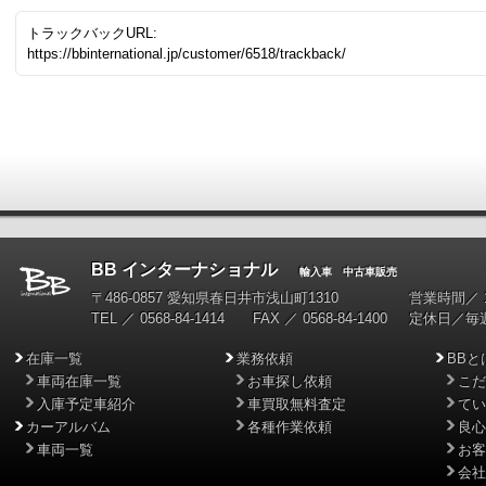
トラックバックURL:
https://bbinternational.jp/customer/6518/trackback/
BB インターナショナル
輸入車 中古車販売
〒486-0857 愛知県春日井市浅山町1310
営業時間／ 10
TEL ／ 0568-84-1414 FAX ／ 0568-84-1400
定休日／毎
在庫一覧
業務依頼
BBと
車両在庫一覧
お車探し依頼
こだ
入庫予定車紹介
車買取無料査定
てい
カーアルバム
各種作業依頼
良心
車両一覧
お客
会社