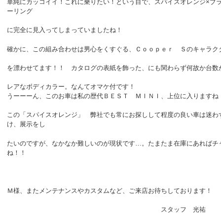
単純にカッコイイ！これに乗りたい！という目で、スパイスオレンジ×ブ
ーリング
に完全に見
入ってしまっていましたね！
確かに、この組み合わせは男心をくすぐる、Ｃｏｏｐｅｒ Ｓのキャラク
を
漂わせてます！！ カタログの表紙を飾った、にも関わらず何故か台
数
レアなボディカラー。
なんてオマケ付です！
うーーーん、このお車は私の歴代ＢＥＳＴ ＭＩＮＩ、上位に入りますね
この「スパイスオレンジ」 弊社でも常にお探しして程度の良い車は迷わ
け、展示をし
たいのですが、なかなか難しいのが現状です…。たまたま在庫にあればチ
ね！！
Ｍ様、またメンテナンスやカスタムなど、ご来店お待ちしております！
スタッフ 光祐