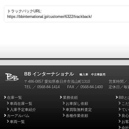
トラックバックURL:
https://bbinternational.jp/customer/6322/trackback/
BB インターナショナル
輸入車 中古車販売
〒486-0857 愛知県春日井市浅山町1310
営業時間／ 10
TEL ／ 0568-84-1414 FAX ／ 0568-84-1400
定休日／毎
在庫一覧
業務依頼
BBと
車両在庫一覧
お車探し依頼
こだ
入庫予定車紹介
車買取無料査定
てい
カーアルバム
各種作業依頼
良心
車両一覧
お客
会社