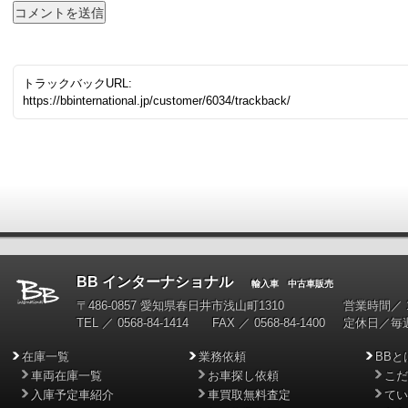
トラックバックURL:
https://bbinternational.jp/customer/6034/trackback/
BB インターナショナル
輸入車 中古車販売
〒486-0857 愛知県春日井市浅山町1310
営業時間／ 10
TEL ／ 0568-84-1414 FAX ／ 0568-84-1400
定休日／毎
在庫一覧
業務依頼
BBと
車両在庫一覧
お車探し依頼
こだ
入庫予定車紹介
車買取無料査定
てい