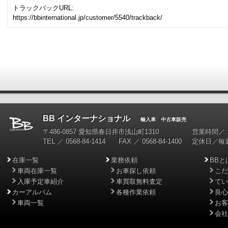
トラックバックURL:
https://bbinternational.jp/customer/5540/trackback/
BB インターナショナル
輸入車 中古車販売
〒486-0857 愛知県春日井市浅山町1310
営業時間／ 10
TEL ／ 0568-84-1414 FAX ／ 0568-84-1400
定休日／毎
在庫一覧
業務依頼
BBと
車両在庫一覧
お車探し依頼
こだ
入庫予定車紹介
車買取無料査定
てい
カーアルバム
各種作業依頼
良心
車両一覧
お客
会社