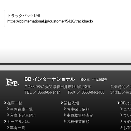
トラックバックURL:
https://bbinternational.jp/customer/5410/trackback/
BB インターナショナル
輸入車 中古車販売
〒486-0857 愛知県春日井市浅山町1310
営業時間／ 10
TEL ／ 0568-84-1414 FAX ／ 0568-84-1400
定休日／毎
在庫一覧
業務依頼
BBと
車両在庫一覧
お車探し依頼
こだ
入庫予定車紹介
車買取無料査定
てい
カーアルバム
各種作業依頼
良心
車両一覧
お客