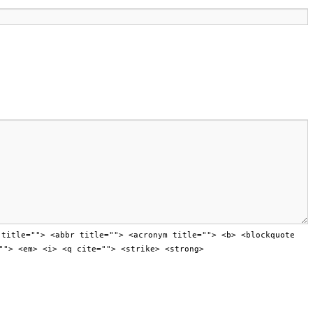
 title=""> <abbr title=""> <acronym title=""> <b> <blockquote
""> <em> <i> <q cite=""> <strike> <strong>