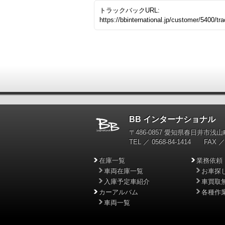
トラックバックURL:
https://bbinternational.jp/customer/5400/tr
BB インターナショナル
輸
〒486-0857 愛知県春日井市浅山町
TEL ／ 0568-84-1414 FAX ／ 
在庫一覧
業務依頼
車両在庫一覧
お車探
入庫予定車紹介
車買取
カーアルバム
各種作
車両一覧