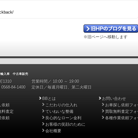
ackback/
※旧ページへ移動します
入車 中古車販売
1310
営業時間／ 10:00 ～ 19:00
0568-84-1400
定休日／毎週月曜日、第二火曜日
BBとは
お問い合わせ
し依頼
こだわりの仕入れ
お車探し依頼フォ
無料査定
ていねいな整備
買取無料査定フォ
業依頼
良心的なローン金利
各種作業依頼フォ
お客様の笑顔のために
会社概要