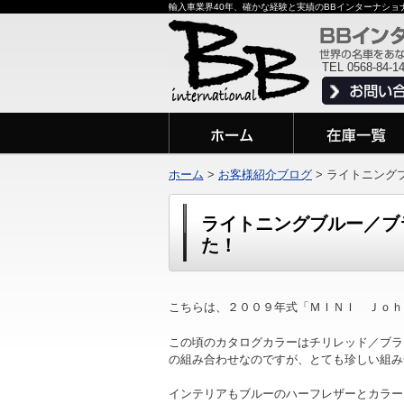
輸入車業界40年、確かな経験と実績のBBインターナシ
TEL 0568-84-1
ホーム
>
お客様紹介ブログ
>
ライトニング
ライトニングブルー／ブ
た！
こちらは、２００９年式「ＭＩＮＩ Ｊｏｈ
この頃のカタログカラーはチリレッド／ブラ
の組み合わせなのですが、とても珍しい
インテリアもブルーのハーフレザーとカラー