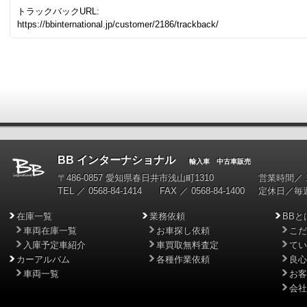
トラックバックURL:
https://bbinternational.jp/customer/2186/trackback/
BB インターナショナル
輸入車 中古車販売
〒486-0857 愛知県春日井市浅山町1310
営業時間／ 10
TEL ／ 0568-84-1414 FAX ／ 0568-84-1400
定休日／毎
在庫一覧
業務依頼
BBと
車両在庫一覧
お車探し依頼
こだ
入庫予定車紹介
車買取無料査定
てい
カーアルバム
各種作業依頼
良心
車両一覧
お客
会社