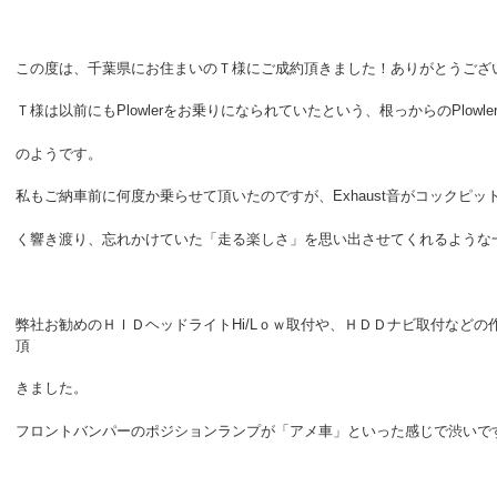
この度は、千葉県にお住まいのＴ様にご成約頂きました！ありがとうござ
Ｔ様は以前にもPlowlerをお乗りになられていたという、根っからのPlowlerフ
のようです。
私もご納車前に何度か乗らせて頂いたのですが、Exhaust音がコックピッ
く響き渡り、忘れかけていた「走る楽しさ」を思い出させてくれるような
弊社お勧めのＨＩＤヘッドライトHi/Lｏｗ取付や、ＨＤＤナビ取付などの
頂
き
ました。
フロントバンパーのポジションランプが「アメ車」といった感じで渋いで