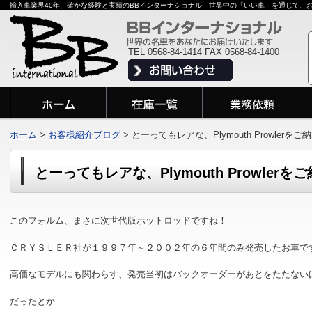
輸入車業界40年、確かな経験と実績のBBインターナショナル 世界中の「いい車」を通じて、
TEL 0568-84-1414 FAX 0568-84-1400
ホーム
>
お客様紹介ブログ
>
とーってもレアな、Plymouth Prowler
とーってもレアな、Plymouth Prowler
このフォルム、まさに次世代版ホットロッドですね！
ＣＲＹＳＬＥＲ社が１９９７年～２００２年の６年間のみ発売したお車で
高価なモデルにも関わらす、発売当初はバックオーダーがあとをたたない
だったとか…