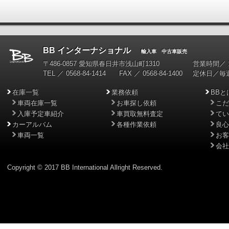
BB インターナショナル
輸入車 中古車販売
〒486-0857 愛知県春日井市浅山町1310
営業時間／ 10
TEL ／ 0568-84-1414 FAX ／ 0568-84-1400
定休日／毎
在庫一覧
業務依頼
BBと
車両在庫一覧
お車探し依頼
こだ
入庫予定車紹介
車買取無料査定
てい
カーアルバム
各種作業依頼
良心
車両一覧
お客
会社
Copyright © 2017 BB International Allright Reserved.