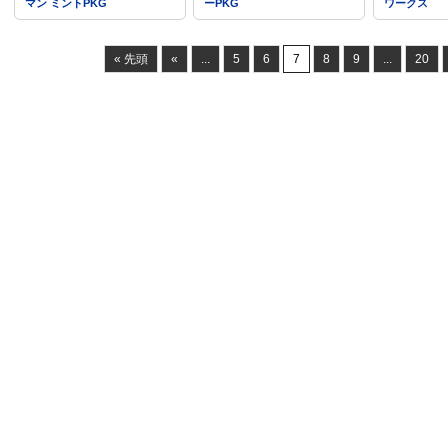
マン ミントPKG
ーPKG
ワークス
« 先頭
«
...
5
6
7
8
9
...
20