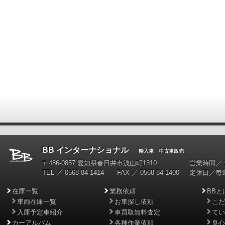
BB インターナショナル
輸入車 中古車販売
〒486-0857 愛知県春日井市浅山町1310
営業時間／ 10
TEL ／ 0568-84-1414 FAX ／ 0568-84-1400
定休日／毎
在庫一覧
業務依頼
BBと
車両在庫一覧
お車探し依頼
こだ
入庫予定車紹介
車買取無料査定
てい
カーアルバム
各種作業依頼
良心