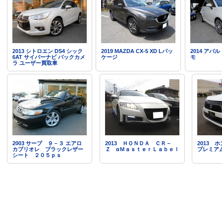
2013 シトロエン DS4 シック
2019 MAZDA CX-5 XD Lパッ
2014 アバル
6AT サイバーナビ バックカメ
ケージ
モ
ラ ユーザー買取車
2003 サーブ ９－３ エアロ
2013 ＨＯＮＤＡ ＣＲ－
2013
カブリオレ ブラックレザー
Ｚ αＭａｓｔｅｒＬａｂｅｌ
プレミア
シート ２０５ｐｓ