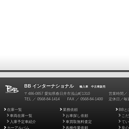
BB インターナショナル
輸入車 中古車販売
〒486-0857 愛知県春日井市浅山町1310
営業時間／ 10
TEL ／ 0568-84-1414 FAX ／ 0568-84-1400
定休日／毎
在庫一覧
業務依頼
BBと
車両在庫一覧
お車探し依頼
こだ
入庫予定車紹介
車買取無料査定
てい
カーアルバム
各種作業依頼
良心