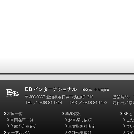
BB インターナショナル
輸入車 中古車販売
〒486-0857 愛知県春日井市浅山町1310
営業時間／ 10
TEL ／ 0568-84-1414 FAX ／ 0568-84-1400
定休日／毎
在庫一覧
業務依頼
BBと
車両在庫一覧
お車探し依頼
こだ
入庫予定車紹介
車買取無料査定
てい
カーアルバム
各種作業依頼
良心