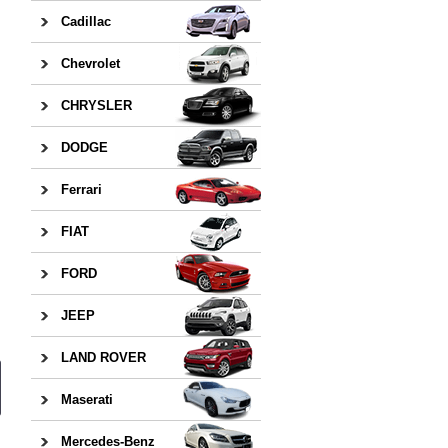
Cadillac
Chevrolet
CHRYSLER
DODGE
Ferrari
FIAT
FORD
JEEP
LAND ROVER
Maserati
Mercedes-Benz
日