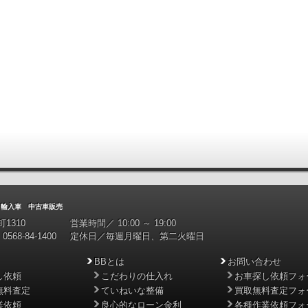
入車 中古車販売
1310
営業時間／ 10:00 ～ 19:00
0568-84-1400
定休日／毎週月曜日、第二火曜日
BBとは
お問い合わせ
し依頼
こだわりの仕入れ
お車探し依頼フォ
無料査定
ていねいな整備
買取無料査定フォ
業依頼
良心的なローン金利
各種作業依頼フォ