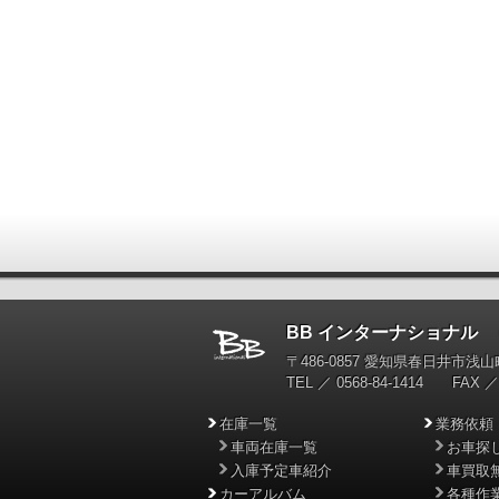
BB インターナショナル
輸
〒486-0857 愛知県春日井市浅山町
TEL ／ 0568-84-1414 FAX ／ 
在庫一覧
業務依頼
車両在庫一覧
お車探
入庫予定車紹介
車買取
カーアルバム
各種作