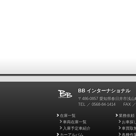
BB インターナショナル
輸
〒486-0857 愛知県春日井市浅山町
TEL ／ 0568-84-1414 FAX ／ 
在庫一覧
業務依頼
車両在庫一覧
お車探
入庫予定車紹介
車買取
カーアルバム
各種作