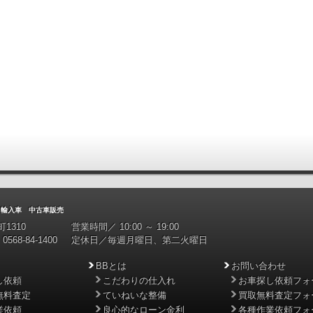
入車 中古車販売
1310
営業時間／ 10:00 ～ 19:00
0568-84-1400
定休日／毎週月曜日、第二火曜日
BBとは
お問い合わせ
し依頼
こだわりの仕入れ
お車探し依頼フォ
無料査定
ていねいな整備
買取無料査定フォ
業依頼
良心的なローン金利
各種作業依頼フォ