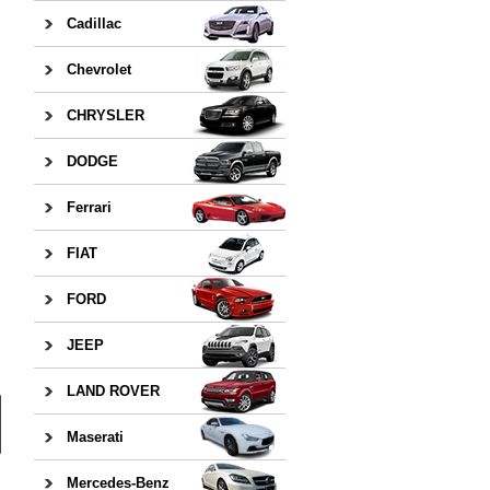
Cadillac
Chevrolet
CHRYSLER
DODGE
Ferrari
FIAT
FORD
JEEP
LAND ROVER
Maserati
Mercedes-Benz
日