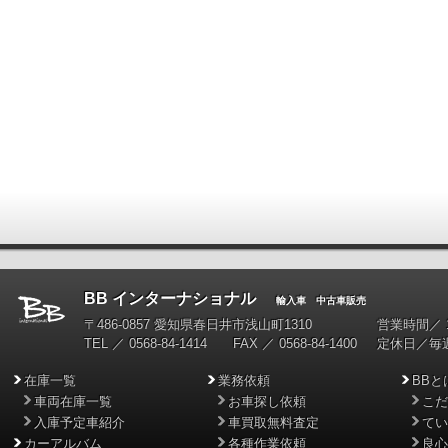
BB インターナショナル
輸入車 中古車販売
〒486-0857 愛知県春日井市浅山町1310
営業時間／ 10
TEL ／ 0568-84-1414 FAX ／ 0568-84-1400
定休日／毎
在庫一覧
業務依頼
BBと
車両在庫一覧
お車探し依頼
こだ
入庫予定車紹介
車買取無料査定
てい
カーアルバム
各種作業依頼
良心