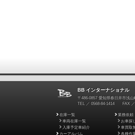
BB インターナショナル
輸
〒486-0857 愛知県春日井市浅山町
TEL ／ 0568-84-1414 FAX ／ 
在庫一覧
業務依頼
車両在庫一覧
お車探
入庫予定車紹介
車買取
カーアルバム
各種作