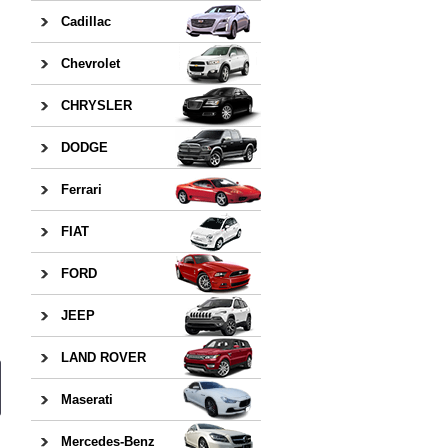
Cadillac
Chevrolet
CHRYSLER
DODGE
Ferrari
FIAT
FORD
JEEP
LAND ROVER
Maserati
Mercedes-Benz
日