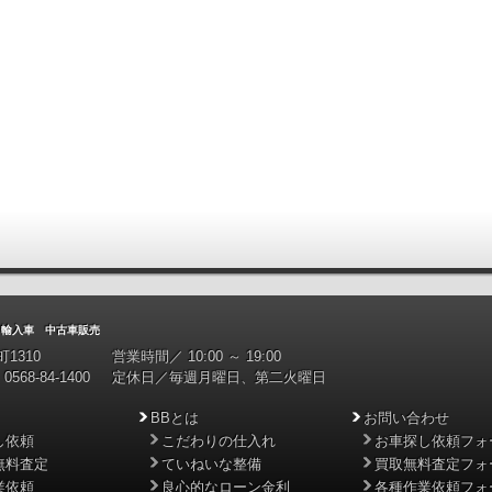
入車 中古車販売
1310
営業時間／ 10:00 ～ 19:00
0568-84-1400
定休日／毎週月曜日、第二火曜日
BBとは
お問い合わせ
し依頼
こだわりの仕入れ
お車探し依頼フォ
無料査定
ていねいな整備
買取無料査定フォ
業依頼
良心的なローン金利
各種作業依頼フォ