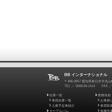
BB インターナショナル
輸
〒486-0857 愛知県春日井市浅山町
TEL ／ 0568-84-1414 FAX ／ 
在庫一覧
業務依頼
車両在庫一覧
お車探
入庫予定車紹介
車買取
カーアルバム
各種作