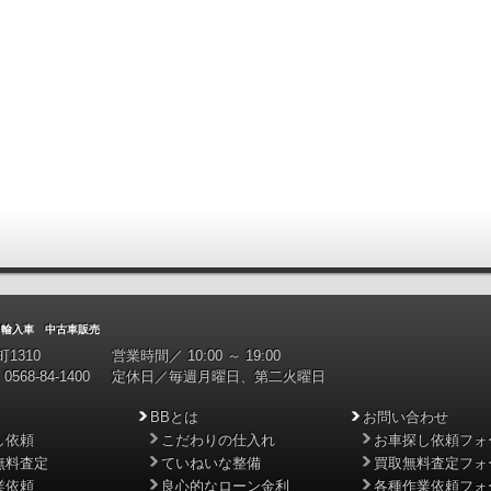
入車 中古車販売
1310
営業時間／ 10:00 ～ 19:00
0568-84-1400
定休日／毎週月曜日、第二火曜日
BBとは
お問い合わせ
し依頼
こだわりの仕入れ
お車探し依頼フォ
無料査定
ていねいな整備
買取無料査定フォ
業依頼
良心的なローン金利
各種作業依頼フォ