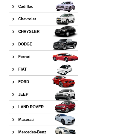
Cadillac
Chevrolet
CHRYSLER
DODGE
Ferrari
FIAT
FORD
JEEP
LAND ROVER
Maserati
Mercedes-Benz
日