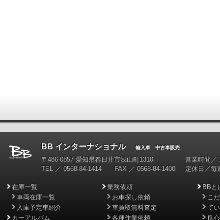
BB インターナショナル
輸入車 中古車販売
〒486-0857 愛知県春日井市浅山町1310
営業時間／ 10
TEL ／ 0568-84-1414 FAX ／ 0568-84-1400
定休日／毎
在庫一覧
業務依頼
BBと
車両在庫一覧
お車探し依頼
こだ
入庫予定車紹介
車買取無料査定
てい
カーアルバム
各種作業依頼
良心