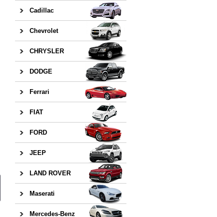
Cadillac
Chevrolet
CHRYSLER
DODGE
Ferrari
FIAT
FORD
JEEP
LAND ROVER
Maserati
Mercedes-Benz
日