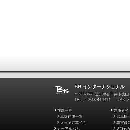
BB インターナショナル
輸
〒486-0857 愛知県春日井市浅山町
TEL ／ 0568-84-1414 FAX ／ 
在庫一覧
業務依頼
車両在庫一覧
お車探
入庫予定車紹介
車買取
カーアルバム
各種作