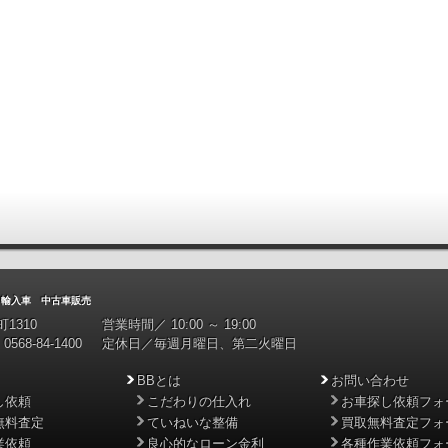
入車 中古車販売
1310
営業時間／ 10:00 ～ 19:00
0568-84-1400
定休日／毎週月曜日、第二火曜日
BBとは
お問い合わせ
し依頼
こだわりの仕入れ
お車探し依頼フォ
無料査定
ていねいな整備
買取無料査定フォ
業依頼
良心的なローン金利
各種作業依頼フォ