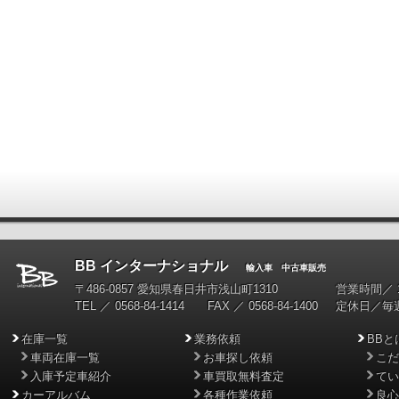
BB インターナショナル
輸入車 中古車販売
〒486-0857 愛知県春日井市浅山町1310
営業時間／ 10
TEL ／ 0568-84-1414 FAX ／ 0568-84-1400
定休日／毎
在庫一覧
業務依頼
BBと
車両在庫一覧
お車探し依頼
こだ
入庫予定車紹介
車買取無料査定
てい
カーアルバム
各種作業依頼
良心