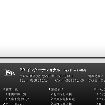
BB インターナショナル
輸入車 中古車販売
〒486-0857 愛知県春日井市浅山町1310
営業時間／ 10
TEL ／ 0568-84-1414 FAX ／ 0568-84-1400
定休日／毎
在庫一覧
業務依頼
BBと
車両在庫一覧
お車探し依頼
こだ
入庫予定車紹介
車買取無料査定
てい
カーアルバム
各種作業依頼
良心