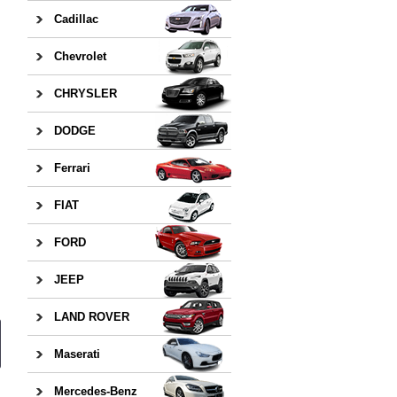
Cadillac
Chevrolet
CHRYSLER
DODGE
Ferrari
FIAT
FORD
JEEP
LAND ROVER
Maserati
Mercedes-Benz
日