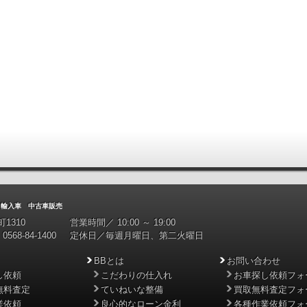
入車 中古車販売
1310
営業時間／ 10:00 ～ 19:00
0568-84-1400
定休日／毎週月曜日、第二火曜日
BBとは
お問い合わせ
し依頼
こだわりの仕入れ
お車探し依頼フォ
無料査定
ていねいな整備
買取無料査定フォ
業依頼
良心的なローン金利
各種作業依頼フォ