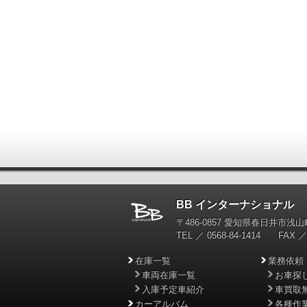
BB インターナショナル
輸
〒486-0857 愛知県春日井市浅山町
TEL ／ 0568-84-1414 FAX ／ 
在庫一覧
業務依頼
車両在庫一覧
お車探
入庫予定車紹介
車買取
カーアルバム
各種作