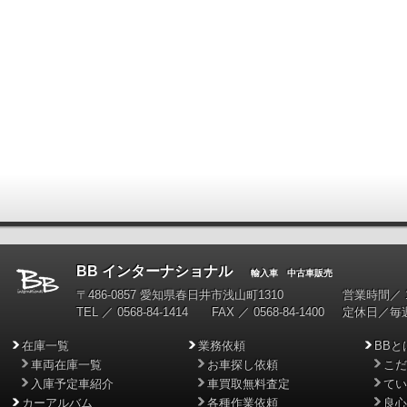
BB インターナショナル
輸入車 中古車販売
〒486-0857 愛知県春日井市浅山町1310
営業時間／ 10
TEL ／ 0568-84-1414 FAX ／ 0568-84-1400
定休日／毎
在庫一覧
業務依頼
BBと
車両在庫一覧
お車探し依頼
こだ
入庫予定車紹介
車買取無料査定
てい
カーアルバム
各種作業依頼
良心