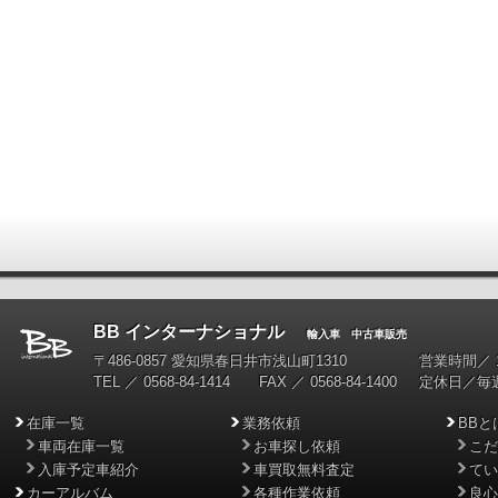
BB インターナショナル
輸入車 中古車販売
〒486-0857 愛知県春日井市浅山町1310
営業時間／ 10
TEL ／ 0568-84-1414 FAX ／ 0568-84-1400
定休日／毎
在庫一覧
業務依頼
BBと
車両在庫一覧
お車探し依頼
こだ
入庫予定車紹介
車買取無料査定
てい
カーアルバム
各種作業依頼
良心