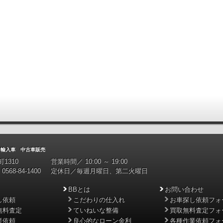
入車 中古車販売
1310
営業時間／ 10:00 ～ 19:00
0568-84-1400
定休日／毎週月曜日、第二火曜日
BBとは
お問い合わせ
し依頼
こだわりの仕入れ
お車探し依頼フォ
無料査定
ていねいな整備
買取無料査定フォ
業依頼
良心的なローン金利
各種作業依頼フォ