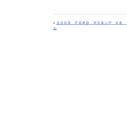
«
２００９ ＦＯＲＤ マスタング Ｖ６ 
ム