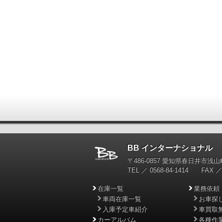
BB インターナショナル
輸
〒486-0857 愛知県春日井市浅山町
TEL ／ 0568-84-1414 FAX ／ 
在庫一覧
業務依頼
車両在庫一覧
お車探
入庫予定車紹介
車買取
カーアルバム
各種作