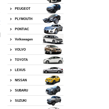
日
PEUGEOT
PLYMOUTH
ッ
»
PONTIAC
Volkswagen
VOLVO
TOYOTA
LEXUS
NISSAN
SUBARU
SUZUKI