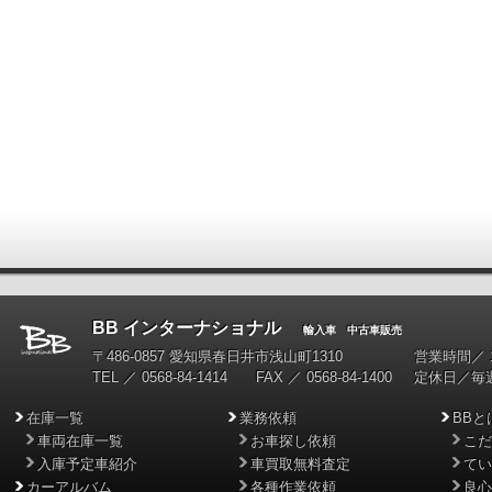
BB インターナショナル
輸入車 中古車販売
〒486-0857 愛知県春日井市浅山町1310
営業時間／ 10
TEL ／ 0568-84-1414 FAX ／ 0568-84-1400
定休日／毎
在庫一覧
業務依頼
BBと
車両在庫一覧
お車探し依頼
こだ
入庫予定車紹介
車買取無料査定
てい
カーアルバム
各種作業依頼
良心