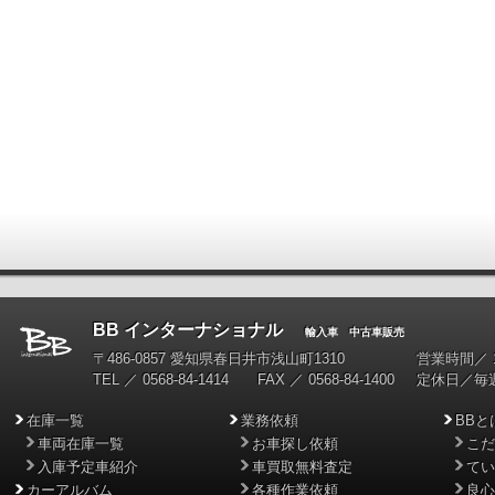
BB インターナショナル
輸入車 中古車販売
〒486-0857 愛知県春日井市浅山町1310
営業時間／ 10
TEL ／ 0568-84-1414 FAX ／ 0568-84-1400
定休日／毎
在庫一覧
業務依頼
BBと
車両在庫一覧
お車探し依頼
こだ
入庫予定車紹介
車買取無料査定
てい
カーアルバム
各種作業依頼
良心