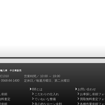
入車 中古車販売
1310
営業時間／ 10:00 ～ 19:00
0568-84-1400
定休日／毎週月曜日、第二火曜日
BBとは
お問い合わせ
し依頼
こだわりの仕入れ
お車探し依頼フォ
無料査定
ていねいな整備
買取無料査定フォ
業依頼
良心的なローン金利
各種作業依頼フォ