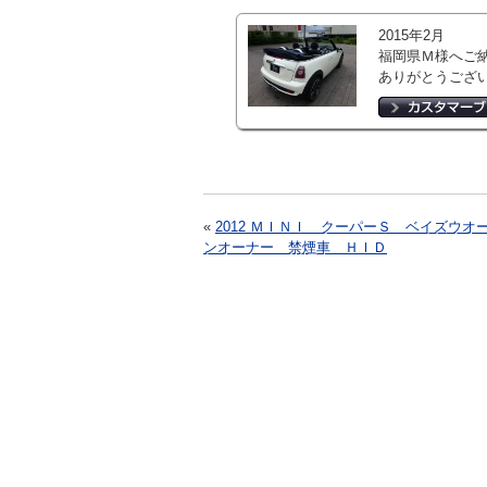
2015年2月
福岡県Ｍ様へご
ありがとうござ
«
2012 ＭＩＮＩ クーパーＳ ベイズウオ
ンオーナー 禁煙車 ＨＩＤ