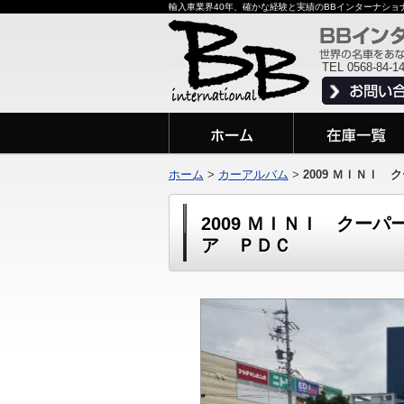
輸入車業界40年、確かな経験と実績のBBインターナシ
TEL 0568-84-1
ホーム
>
カーアルバム
>
2009 ＭＩＮＩ
2009 ＭＩＮＩ クー
ア ＰＤＣ