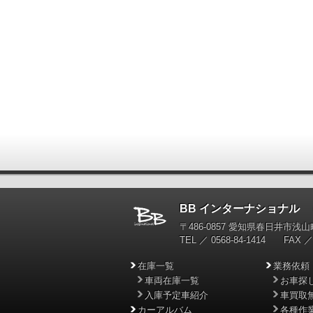
BB インターナショナル
輸
〒486-0857 愛知県春日井市浅山町
TEL ／ 0568-84-1414 FAX ／ 
在庫一覧
業務依頼
車両在庫一覧
お車探
入庫予定車紹介
車買取
カーアルバム
各種作