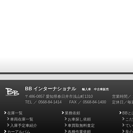
BB インターナショナル
輸入車 中古車販売
〒486-0857 愛知県春日井市浅山町1310
営業時間／ 10
TEL ／ 0568-84-1414 FAX ／ 0568-84-1400
定休日／毎
在庫一覧
業務依頼
BBと
車両在庫一覧
お車探し依頼
こだ
入庫予定車紹介
車買取無料査定
てい
カーアルバム
各種作業依頼
良心