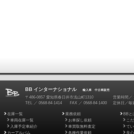
BB インターナショナル
輸入車 中古車販売
〒486-0857 愛知県春日井市浅山町1310
営業時間／ 10
TEL ／ 0568-84-1414 FAX ／ 0568-84-1400
定休日／毎
在庫一覧
業務依頼
BBと
車両在庫一覧
お車探し依頼
こだ
入庫予定車紹介
車買取無料査定
てい
カーアルバム
各種作業依頼
良心