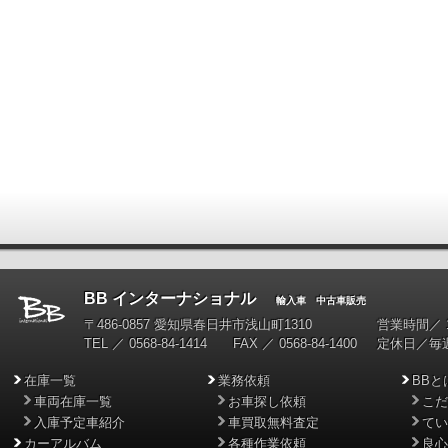
BB インターナショナル
輸入車 中古車販売
〒486-0857 愛知県春日井市浅山町1310
営業時間／ 10
TEL ／ 0568-84-1414 FAX ／ 0568-84-1400
定休日／毎
在庫一覧
業務依頼
BBと
車両在庫一覧
お車探し依頼
こだ
入庫予定車紹介
車買取無料査定
てい
カーアルバム
各種作業依頼
良心