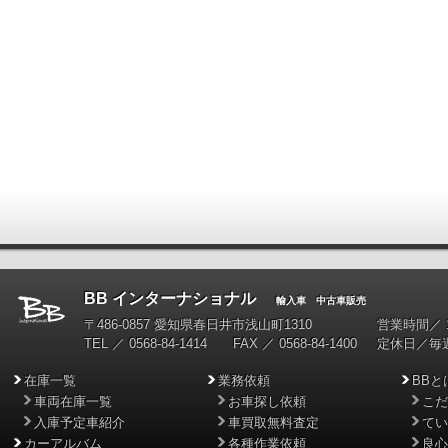
BB インターナショナル
輸入車 中古車販売
〒486-0857 愛知県春日井市浅山町1310
営業時間／ 10
TEL ／ 0568-84-1414 FAX ／ 0568-84-1400
定休日／毎
在庫一覧
業務依頼
BBと
車両在庫一覧
お車探し依頼
こだ
入庫予定車紹介
車買取無料査定
てい
カーアルバム
各種作業依頼
良心