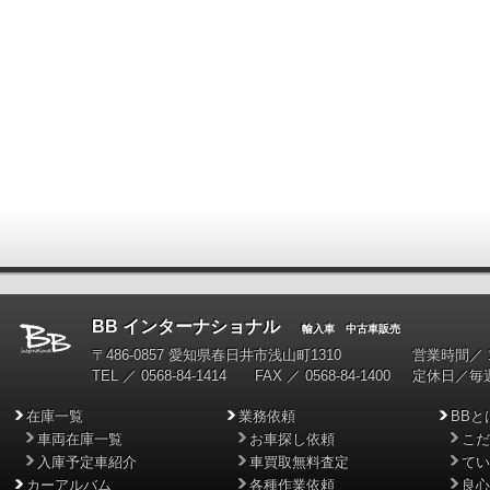
BB インターナショナル
輸入車 中古車販売
〒486-0857 愛知県春日井市浅山町1310
営業時間／ 10
TEL ／ 0568-84-1414 FAX ／ 0568-84-1400
定休日／毎
在庫一覧
業務依頼
BBと
車両在庫一覧
お車探し依頼
こだ
入庫予定車紹介
車買取無料査定
てい
カーアルバム
各種作業依頼
良心