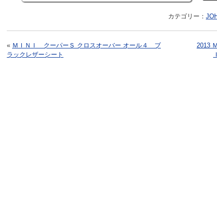
カテゴリー：
JO
«
ＭＩＮＩ クーパーＳ クロスオーバー オール４ ブ
201
ラックレザーシート