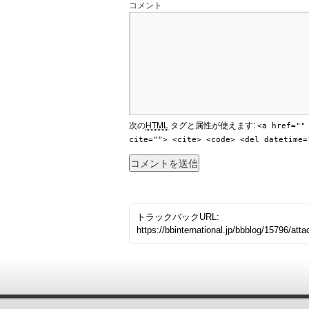
コメント
次の
HTML
タグと属性が使えます:
<a href=""
cite=""> <cite> <code> <del datetime=
トラックバックURL:
https://bbinternational.jp/bbblog/15796/att