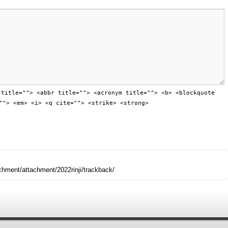
 title=""> <abbr title=""> <acronym title=""> <b> <blockquote
""> <em> <i> <q cite=""> <strike> <strong>
achment/attachment/2022rinji/trackback/