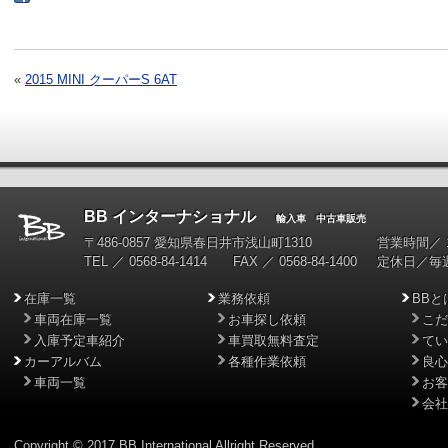
«
2015 MINI クーパーS 6AT
BB インターナショナル
輸入車 中古車販売
〒486-0857 愛知県春日井市浅山町1310
営業時間／ 10
TEL ／ 0568-84-1414 FAX ／ 0568-84-1400
定休日／毎
在庫一覧
業務依頼
BBと
車両在庫一覧
お車探し依頼
こだ
入庫予定車紹介
車買取無料査定
てい
カーアルバム
各種作業依頼
良心
車両一覧
お客
会社
Copyright © 2017 BB International Allright Reserved.