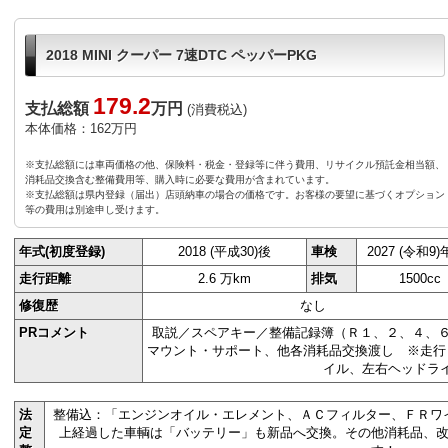
2018 MINI クーパー 7速DTC ペッパーPKG
179.2
支払総額
万円
(消費税込)
本体価格：162万円
※支払総額には車両価格の他、保険料・税金・登録等に伴う費用、リサイクル預託金相当額、
消耗品交換含む整備費用等、購入時に必要な費用が含まれています。
※支払総額は県内登録（届出）店頭納車の場合の価格です。お客様の要望に基づくオプション
等の費用は別途申し受けます。
年式(初度登録)
2018 (平成30)後
車検
2027 (令和9
走行距離
2.6 万km
排気
1500cc
修復歴
なし
PRコメント
取説／スペアキー／整備記録簿（Ｒ１、２、４、６
マウント・サポート、他各消耗品交換渡し ※走行
イル、左右ヘッドラ
法
整備込：「エンジンオイル・エレメント、ＡＣフィルター、ＦＲワ
定
上経過した車輌は「バッテリー」も新品へ交換。その他消耗品、