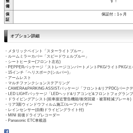
整
す！
備
保
保証付：1ヶ月
証
オプション詳細
・メタリックペイント「スターライトブルー」
・ルームミラーカバー「スピードウェルブルー」
・シートヒーター(フロント左右)
・PEPPERパッケージ「ストレージコンパートメントPKG/ライトPKG/
・15インチ「ヘリスポーク(シルバー)」
・アームレスト
・マルチファンクションステアリング
・CAMERA&PARKING ASSISTパッケージ「フロント&リアPDC(パ
・LED LIGHTパッケージ「LEDヘッド&リアコンビ&フロントフォグラ
・ドライビングアシスト(前車接近警告機能/衝突回避・被害軽減ブレーキ)
・リア3面ウィンドウフィルム施工/ルーフバイザー
・レインセンサー(自動ドライビングライト付)
・MINI 前後ドライブレコーダー
・Panasonic ETC車載器