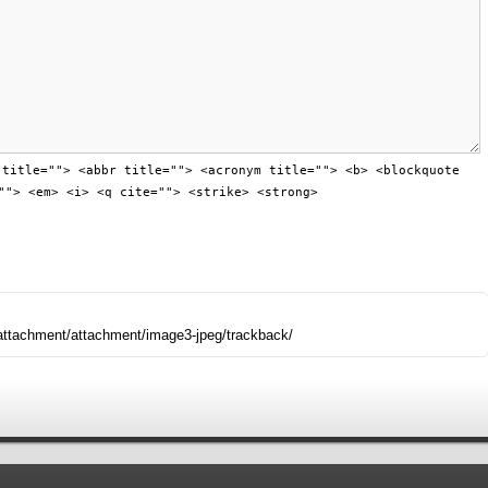
 title=""> <abbr title=""> <acronym title=""> <b> <blockquote
""> <em> <i> <q cite=""> <strike> <strong>
9/attachment/attachment/image3-jpeg/trackback/