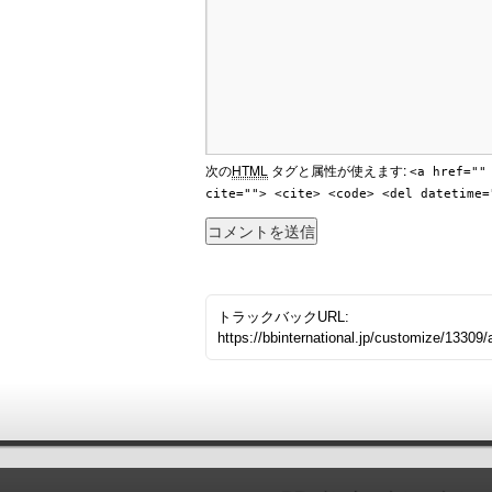
次の
HTML
タグと属性が使えます:
<a href=""
cite=""> <cite> <code> <del datetime=
トラックバックURL:
https://bbinternational.jp/customize/1330